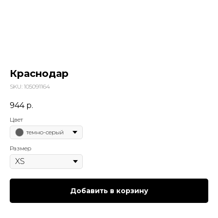
Краснодар
SKU:
105091164
944
р.
Цвет
темно-серый
Размер
Добавить в корзину